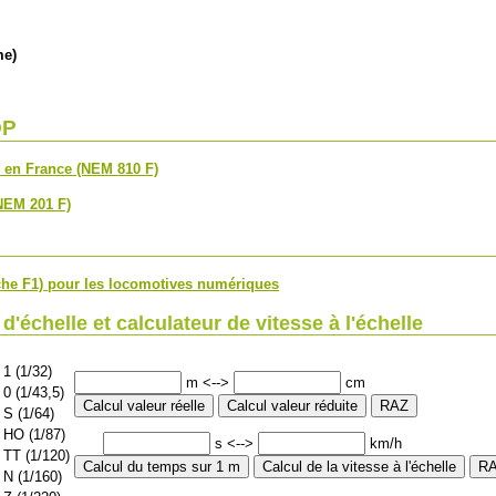
me)
OP
 en France (NEM 810 F)
(NEM 201 F)
che F1) pour les locomotives numériques
d'échelle et calculateur de vitesse à l'échelle
1 (1/32)
m <-->
cm
0 (1/43,5)
S (1/64)
HO (1/87)
s <-->
km/h
TT (1/120)
N (1/160)