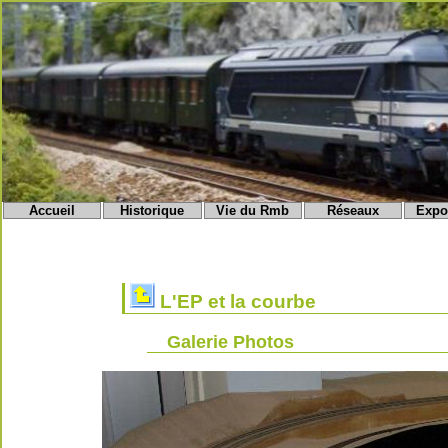
Accueil
Historique
Vie du Rmb
Réseaux
Expo
L'EP et la courbe
Galerie Photos